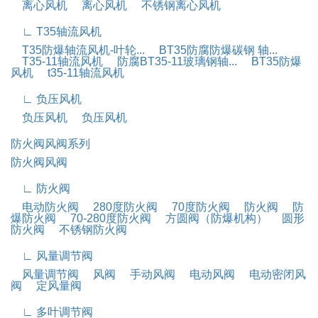
离心风机
离心风机
不锈钢离心风机
∟ T35轴流风机
T35防爆轴流风机-叶轮...
BT35防腐防爆碳钢 轴...
T35-11轴流风机
防腐BT35-11玻璃钢轴...
BT35防爆
风机
t35-11轴流风机
∟ 负压风机
负压风机
负压风机
防火阀风阀系列
防火阀风阀
∟ 防火阀
电动防火阀
280度防火阀
70度防火阀
防火阀
防
爆防火阀
70-280度防火阀
方圆阀（防爆机构）
圆形
防火阀
不锈钢防火阀
∟ 风量调节阀
风量调节阀
风阀
手动风阀
电动风阀
电动密闭风
阀
定风量阀
∟ 多叶调节阀