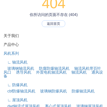
404
你所访问的页面不存在 (404)
返回首页
关于我们
产品中心
风机系列
∟ 轴流风机
玻璃钢轴流风机
防腐防爆轴流风机
轴流风机带百叶
风口
诱导风机
外置电机轴流风机
轴流风机
通风设
备
∟ 防爆风机
cbf防爆轴流风机
玻璃钢防爆风机
防爆轴流风机
∟ 屋顶风机
dwt轴流式屋顶风机
离心式屋顶风机
玻璃钢屋顶风机