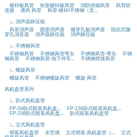
镀锌板风管
矩形镀锌板风管
消防排烟风管
风管软
连接
通风 风管
风管-镀锌/不锈钢（支...
∟ 消声器静压箱
风管消声器
圆形消声器
微穿孔板消声器
阻抗式微
穿孔消音器
消声器静压箱
消声静压箱
∟ 不锈钢风管
不锈钢风管
不锈钢风管弯头
不锈钢风管-弯头
不锈
钢风管
不锈钢风管-地下停车...
不锈钢焊接风管
∟ 螺旋风管
螺旋风管
不锈钢螺旋风管
螺旋-风管
风机盘管系列
∟ 卧式风机盘管
FP-34卧式暗装风机盘...
FP-136卧式暗装风机盘...
FP-238卧式暗装风机盘...
卧式暗装风机盘管
∟ 立式风机盘管
明装风机盘管
水空调
立式明装-风机盘管（...
立式