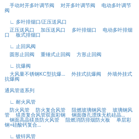
手动对开多叶调节阀
对开多叶调节阀
电动多叶调节
阀
∟ 多叶排烟口/正压送风口
正压送风口
加压送风口
多叶排烟口
电动多叶排烟
口
板式排烟口
∟ 止回风阀
圆形止回阀
重锤式止回阀
方形止回阀
∟ 抗爆阀
大风量不锈钢KC型抗爆...
外挂式抗爆阀
外墙外挂式
抗爆阀
通风管道系列
∟ 耐火风管
防火风管
防火复合风管
阻燃玻璃钢风管
玻璃钢风
管
镁质复合风管双面彩钢
钢面微孔漂珠无机硅晶...
钢面高晶镁质防火风管
阻燃消防排烟防火板
单层彩
钢+硅酸钙复合...
∟ 镀锌风管