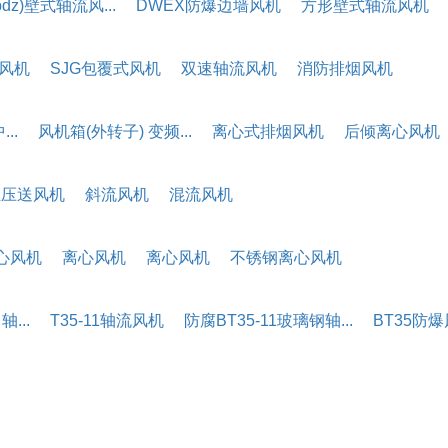
bdz)壁式轴流风...
DWEX防爆边墙风机
方形壁式轴流风机
风机
SJG包覆式风机
双速轴流风机
消防排烟风机
..
风机箱(外转子) 变频...
离心式排烟风机
后倾离心风机
压送风机
斜流风机
混流风机
心风机
离心风机
离心风机
不锈钢离心风机
...
T35-11轴流风机
防腐BT35-11玻璃钢轴...
BT35防爆