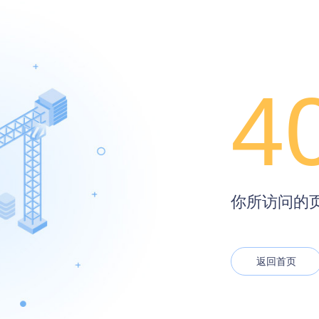
4
你所访问的页面
返回首页