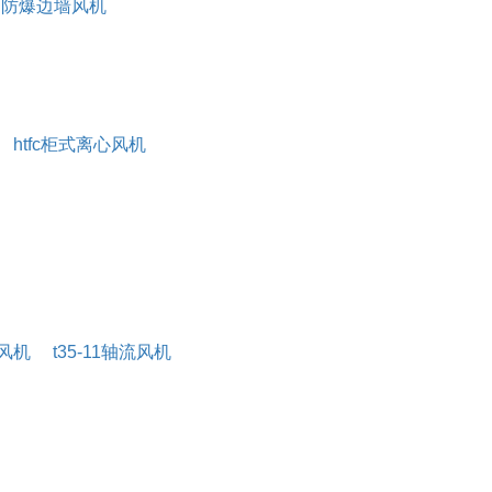
防爆边墙风机
htfc柜式离心风机
风机
t35-11轴流风机