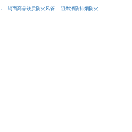
.
钢面高晶镁质防火风管
阻燃消防排烟防火