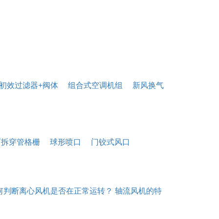
效过滤器+阀体
组合式空调机组
新风换气
拆穿管格栅
球形喷口
门铰式风口
何判断离心风机是否在正常运转？
轴流风机的特