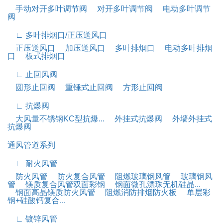
手动对开多叶调节阀
对开多叶调节阀
电动多叶调节
阀
∟ 多叶排烟口/正压送风口
正压送风口
加压送风口
多叶排烟口
电动多叶排烟
口
板式排烟口
∟ 止回风阀
圆形止回阀
重锤式止回阀
方形止回阀
∟ 抗爆阀
大风量不锈钢KC型抗爆...
外挂式抗爆阀
外墙外挂式
抗爆阀
通风管道系列
∟ 耐火风管
防火风管
防火复合风管
阻燃玻璃钢风管
玻璃钢风
管
镁质复合风管双面彩钢
钢面微孔漂珠无机硅晶...
钢面高晶镁质防火风管
阻燃消防排烟防火板
单层彩
钢+硅酸钙复合...
∟ 镀锌风管