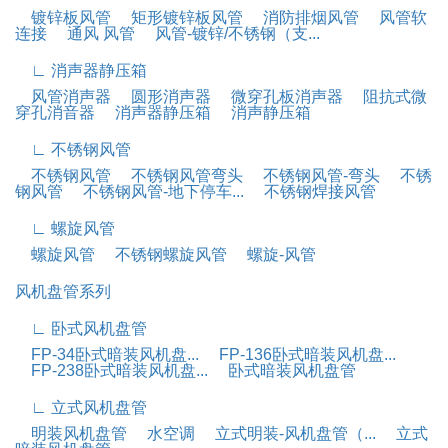
镀锌板风管
矩形镀锌板风管
消防排烟风管
风管软
连接
通风 风管
风管-镀锌/不锈钢（支...
∟ 消声器静压箱
风管消声器
圆形消声器
微穿孔板消声器
阻抗式微
穿孔消音器
消声器静压箱
消声静压箱
∟ 不锈钢风管
不锈钢风管
不锈钢风管弯头
不锈钢风管-弯头
不锈
钢风管
不锈钢风管-地下停车...
不锈钢焊接风管
∟ 螺旋风管
螺旋风管
不锈钢螺旋风管
螺旋-风管
风机盘管系列
∟ 卧式风机盘管
FP-34卧式暗装风机盘...
FP-136卧式暗装风机盘...
FP-238卧式暗装风机盘...
卧式暗装风机盘管
∟ 立式风机盘管
明装风机盘管
水空调
立式明装-风机盘管（...
立式