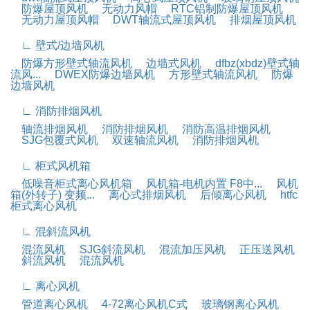
防爆屋顶风机
无动力风帽
RTC铝制防爆屋顶风机
无动力屋顶风帽
DWT轴流式屋顶风机
排烟屋顶风机
∟ 壁式/边墙风机
防爆方形壁式轴流风机
边墙式风机
dfbz(xbdz)壁式轴
流风...
DWEX防爆边墙风机
方形壁式轴流风机
防爆
边墙风机
∟ 消防排烟风机
轴流排烟风机
消防排烟风机
消防高温排烟风机
SJG包覆式风机
双速轴流风机
消防排烟风机
∟ 柜式风机箱
低噪音柜式离心风机箱
风机箱-电机内置 F8中...
风机
箱(外转子) 变频...
离心式排烟风机
后倾离心风机
htfc
柜式离心风机
∟ 混斜流风机
混流风机
SJG斜流风机
混流加压风机
正压送风机
斜流风机
混流风机
∟ 离心风机
管道离心风机
4-72离心风机C式
玻璃钢离心风机