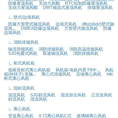
防爆屋顶风机
无动力风帽
RTC铝制防爆屋顶风机
无动力屋顶风帽
DWT轴流式屋顶风机
排烟屋顶风机
∟ 壁式/边墙风机
防爆方形壁式轴流风机
边墙式风机
dfbz(xbdz)壁式轴
流风...
DWEX防爆边墙风机
方形壁式轴流风机
防爆
边墙风机
∟ 消防排烟风机
轴流排烟风机
消防排烟风机
消防高温排烟风机
SJG包覆式风机
双速轴流风机
消防排烟风机
∟ 柜式风机箱
低噪音柜式离心风机箱
风机箱-电机内置 F8中...
风机
箱(外转子) 变频...
离心式排烟风机
后倾离心风机
htfc
柜式离心风机
∟ 混斜流风机
混流风机
SJG斜流风机
混流加压风机
正压送风机
斜流风机
混流风机
∟ 离心风机
管道离心风机
4-72离心风机C式
玻璃钢离心风机