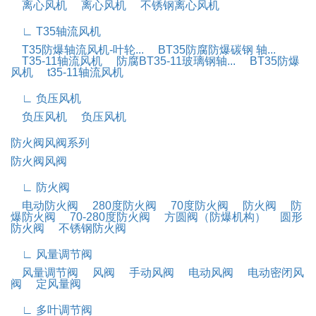
离心风机
离心风机
不锈钢离心风机
∟ T35轴流风机
T35防爆轴流风机-叶轮...
BT35防腐防爆碳钢 轴...
T35-11轴流风机
防腐BT35-11玻璃钢轴...
BT35防爆
风机
t35-11轴流风机
∟ 负压风机
负压风机
负压风机
防火阀风阀系列
防火阀风阀
∟ 防火阀
电动防火阀
280度防火阀
70度防火阀
防火阀
防
爆防火阀
70-280度防火阀
方圆阀（防爆机构）
圆形
防火阀
不锈钢防火阀
∟ 风量调节阀
风量调节阀
风阀
手动风阀
电动风阀
电动密闭风
阀
定风量阀
∟ 多叶调节阀