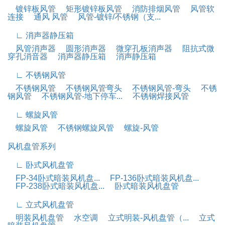
镀锌板风管
矩形镀锌板风管
消防排烟风管
风管软
连接
通风 风管
风管-镀锌/不锈钢（支...
∟ 消声器静压箱
风管消声器
圆形消声器
微穿孔板消声器
阻抗式微
穿孔消音器
消声器静压箱
消声静压箱
∟ 不锈钢风管
不锈钢风管
不锈钢风管弯头
不锈钢风管-弯头
不锈
钢风管
不锈钢风管-地下停车...
不锈钢焊接风管
∟ 螺旋风管
螺旋风管
不锈钢螺旋风管
螺旋-风管
风机盘管系列
∟ 卧式风机盘管
FP-34卧式暗装风机盘...
FP-136卧式暗装风机盘...
FP-238卧式暗装风机盘...
卧式暗装风机盘管
∟ 立式风机盘管
明装风机盘管
水空调
立式明装-风机盘管（...
立式