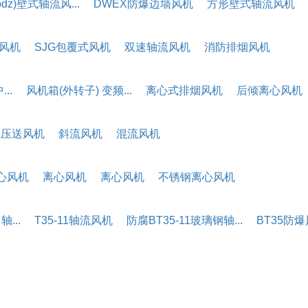
bdz)壁式轴流风...
DWEX防爆边墙风机
方形壁式轴流风机
风机
SJG包覆式风机
双速轴流风机
消防排烟风机
..
风机箱(外转子) 变频...
离心式排烟风机
后倾离心风机
压送风机
斜流风机
混流风机
心风机
离心风机
离心风机
不锈钢离心风机
...
T35-11轴流风机
防腐BT35-11玻璃钢轴...
BT35防爆