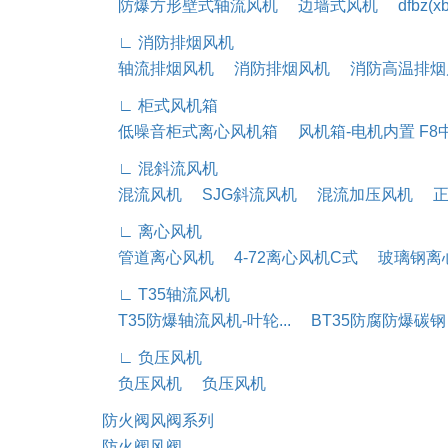
防爆方形壁式轴流风机
边墙式风机
dfbz(x
∟ 消防排烟风机
轴流排烟风机
消防排烟风机
消防高温排烟
∟ 柜式风机箱
低噪音柜式离心风机箱
风机箱-电机内置 F8中.
∟ 混斜流风机
混流风机
SJG斜流风机
混流加压风机
正
∟ 离心风机
管道离心风机
4-72离心风机C式
玻璃钢离
∟ T35轴流风机
T35防爆轴流风机-叶轮...
BT35防腐防爆碳钢 轴
∟ 负压风机
负压风机
负压风机
防火阀风阀系列
防火阀风阀