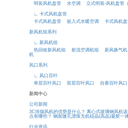
明装风机盘管
水空调
立式明装-风机盘管（.
∟ 卡式风机盘管
卡式风机盘管
嵌入式水暖空调
卡式风机盘
新风机组系列
∟ 新风机组
热回收新风机组
射流空调机组
新风换气机
机
风口系列
∟ 风口百叶
单层百叶风口
双层百叶风口
自垂百叶风口
新闻中心
公司新闻
3C排烟风机的优势是什么？
离心式玻璃钢风机该
点有哪些？
钢面微孔漂珠无机硅晶(高晶)凝胶一体化
行业资讯