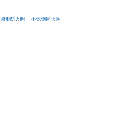
圆形防火阀
不锈钢防火阀