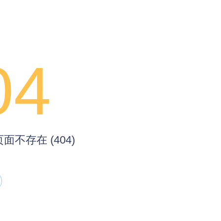
04
不存在 (404)