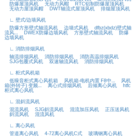
防爆屋顶风机
无动力风帽
RTC铝制防爆屋顶风机
无动力屋顶风帽
DWT轴流式屋顶风机
排烟屋顶风机
∟ 壁式/边墙风机
防爆方形壁式轴流风机
边墙式风机
dfbz(xbdz)壁式轴
流风...
DWEX防爆边墙风机
方形壁式轴流风机
防爆
边墙风机
∟ 消防排烟风机
轴流排烟风机
消防排烟风机
消防高温排烟风机
SJG包覆式风机
双速轴流风机
消防排烟风机
∟ 柜式风机箱
低噪音柜式离心风机箱
风机箱-电机内置 F8中...
风机
箱(外转子) 变频...
离心式排烟风机
后倾离心风机
htfc
柜式离心风机
∟ 混斜流风机
混流风机
SJG斜流风机
混流加压风机
正压送风机
斜流风机
混流风机
∟ 离心风机
管道离心风机
4-72离心风机C式
玻璃钢离心风机