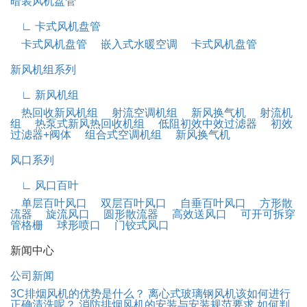
暗装风机盘管
∟ 卡式风机盘管
卡式风机盘管
嵌入式水暖空调
卡式风机盘管
新风机组系列
∟ 新风机组
热回收新风机组
射流空调机组
新风换气机
射流机
组
热泵式新风热回收机组
低阻初效中效过滤器
初效
过滤器+阀体
组合式空调机组
新风换气机
风口系列
∟ 风口百叶
单层百叶风口
双层百叶风口
自垂百叶风口
方形散
流器
旋流风口
圆形散流器
高效送风口
可开可拆穿
管格栅
球形喷口
门铰式风口
新闻中心
公司新闻
3C排烟风机的优势是什么？
离心式玻璃钢风机该如何进行
正确清洗呢？
消防排烟风机的安装与安装规范要求
如何判