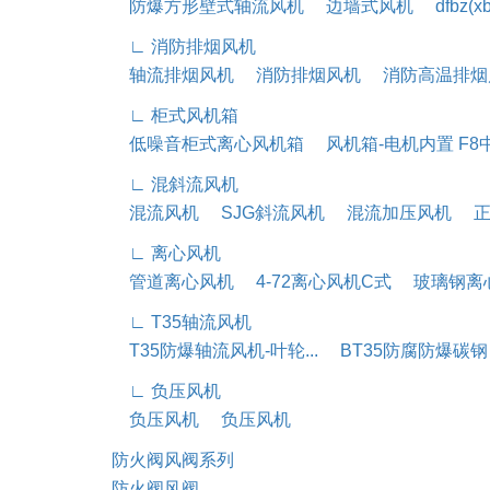
防爆方形壁式轴流风机
边墙式风机
dfbz(x
∟ 消防排烟风机
轴流排烟风机
消防排烟风机
消防高温排烟
∟ 柜式风机箱
低噪音柜式离心风机箱
风机箱-电机内置 F8中.
∟ 混斜流风机
混流风机
SJG斜流风机
混流加压风机
正
∟ 离心风机
管道离心风机
4-72离心风机C式
玻璃钢离
∟ T35轴流风机
T35防爆轴流风机-叶轮...
BT35防腐防爆碳钢 轴
∟ 负压风机
负压风机
负压风机
防火阀风阀系列
防火阀风阀