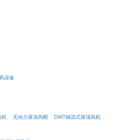
风设备
风机
无动力屋顶风帽
DWT轴流式屋顶风机