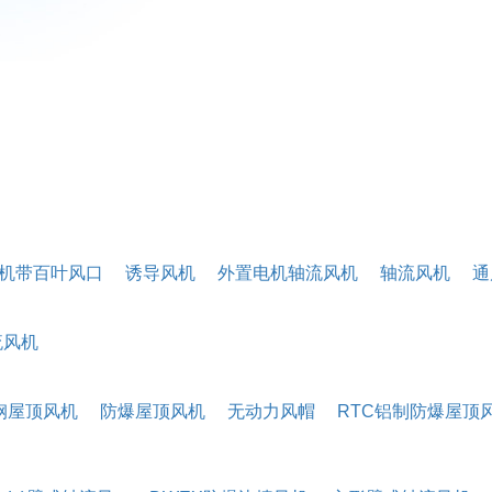
机带百叶风口
诱导风机
外置电机轴流风机
轴流风机
通
风机
屋顶风机
防爆屋顶风机
无动力风帽
RTC铝制防爆屋顶