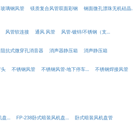
玻璃钢风管
镁质复合风管双面彩钢
钢面微孔漂珠无机硅晶..
风管软连接
通风 风管
风管-镀锌/不锈钢（支...
阻抗式微穿孔消音器
消声器静压箱
消声静压箱
弯头
不锈钢风管
不锈钢风管-地下停车...
不锈钢焊接风管
...
FP-238卧式暗装风机盘...
卧式暗装风机盘管