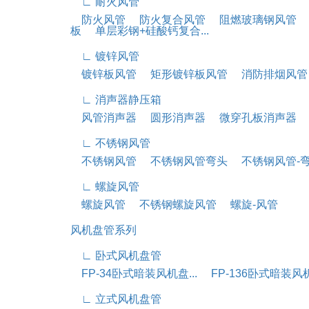
∟ 耐火风管
防火风管
防火复合风管
阻燃玻璃钢风管
板
单层彩钢+硅酸钙复合...
∟ 镀锌风管
镀锌板风管
矩形镀锌板风管
消防排烟风管
∟ 消声器静压箱
风管消声器
圆形消声器
微穿孔板消声器
∟ 不锈钢风管
不锈钢风管
不锈钢风管弯头
不锈钢风管-
∟ 螺旋风管
螺旋风管
不锈钢螺旋风管
螺旋-风管
风机盘管系列
∟ 卧式风机盘管
FP-34卧式暗装风机盘...
FP-136卧式暗装风机盘
∟ 立式风机盘管