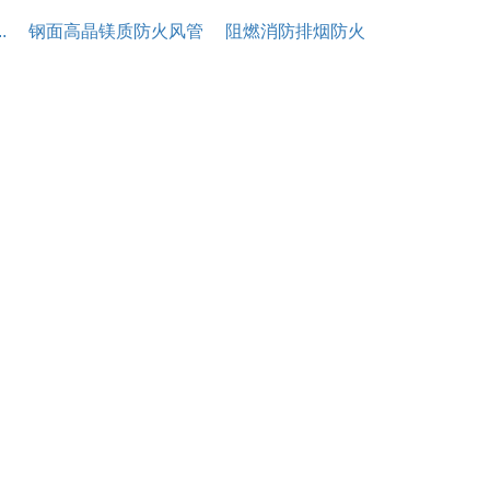
.
钢面高晶镁质防火风管
阻燃消防排烟防火