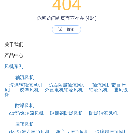
404
你所访问的页面不存在 (404)
返回首页
关于我们
产品中心
风机系列
∟ 轴流风机
玻璃钢轴流风机
防腐防爆轴流风机
轴流风机带百叶
风口
诱导风机
外置电机轴流风机
轴流风机
通风设
备
∟ 防爆风机
cbf防爆轴流风机
玻璃钢防爆风机
防爆轴流风机
∟ 屋顶风机
dwt轴流式屋顶风机
离心式屋顶风机
玻璃钢屋顶风机