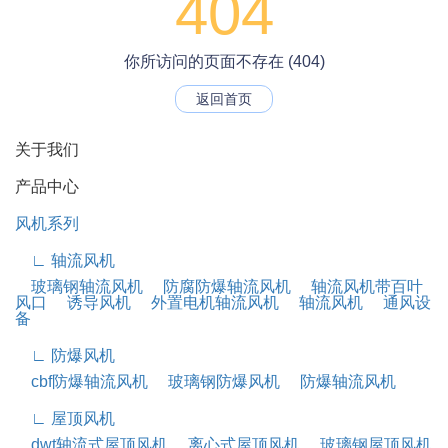
404
你所访问的页面不存在 (404)
返回首页
关于我们
产品中心
风机系列
∟ 轴流风机
玻璃钢轴流风机
防腐防爆轴流风机
轴流风机带百叶
风口
诱导风机
外置电机轴流风机
轴流风机
通风设
备
∟ 防爆风机
cbf防爆轴流风机
玻璃钢防爆风机
防爆轴流风机
∟ 屋顶风机
dwt轴流式屋顶风机
离心式屋顶风机
玻璃钢屋顶风机