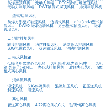
防爆屋顶风机
无动力风帽
RTC铝制防爆屋顶风机
无动力屋顶风帽
DWT轴流式屋顶风机
排烟屋顶风机
∟ 壁式/边墙风机
防爆方形壁式轴流风机
边墙式风机
dfbz(xbdz)壁式轴
流风...
DWEX防爆边墙风机
方形壁式轴流风机
防爆
边墙风机
∟ 消防排烟风机
轴流排烟风机
消防排烟风机
消防高温排烟风机
SJG包覆式风机
双速轴流风机
消防排烟风机
∟ 柜式风机箱
低噪音柜式离心风机箱
风机箱-电机内置 F8中...
风机
箱(外转子) 变频...
离心式排烟风机
后倾离心风机
htfc
柜式离心风机
∟ 混斜流风机
混流风机
SJG斜流风机
混流加压风机
正压送风机
斜流风机
混流风机
∟ 离心风机
管道离心风机
4-72离心风机C式
玻璃钢离心风机