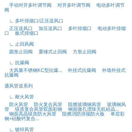
手动对开多叶调节阀
对开多叶调节阀
电动多叶调节
阀
∟ 多叶排烟口/正压送风口
正压送风口
加压送风口
多叶排烟口
电动多叶排烟
口
板式排烟口
∟ 止回风阀
圆形止回阀
重锤式止回阀
方形止回阀
∟ 抗爆阀
大风量不锈钢KC型抗爆...
外挂式抗爆阀
外墙外挂式
抗爆阀
通风管道系列
∟ 耐火风管
防火风管
防火复合风管
阻燃玻璃钢风管
玻璃钢风
管
镁质复合风管双面彩钢
钢面微孔漂珠无机硅晶...
钢面高晶镁质防火风管
阻燃消防排烟防火板
单层彩
钢+硅酸钙复合...
∟ 镀锌风管