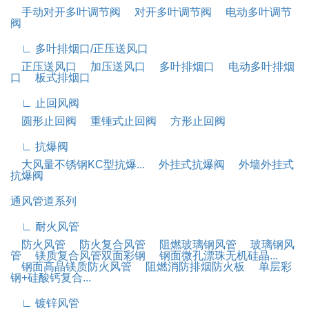
手动对开多叶调节阀
对开多叶调节阀
电动多叶调节
阀
∟ 多叶排烟口/正压送风口
正压送风口
加压送风口
多叶排烟口
电动多叶排烟
口
板式排烟口
∟ 止回风阀
圆形止回阀
重锤式止回阀
方形止回阀
∟ 抗爆阀
大风量不锈钢KC型抗爆...
外挂式抗爆阀
外墙外挂式
抗爆阀
通风管道系列
∟ 耐火风管
防火风管
防火复合风管
阻燃玻璃钢风管
玻璃钢风
管
镁质复合风管双面彩钢
钢面微孔漂珠无机硅晶...
钢面高晶镁质防火风管
阻燃消防排烟防火板
单层彩
钢+硅酸钙复合...
∟ 镀锌风管