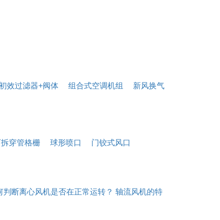
效过滤器+阀体
组合式空调机组
新风换气
拆穿管格栅
球形喷口
门铰式风口
何判断离心风机是否在正常运转？
轴流风机的特