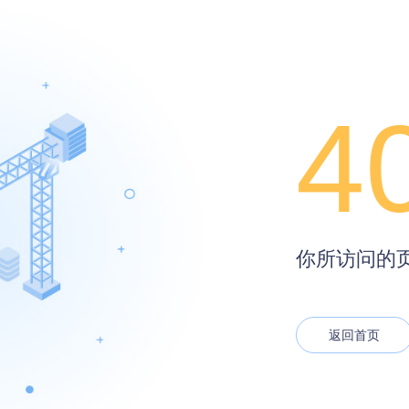
4
你所访问的页面
返回首页