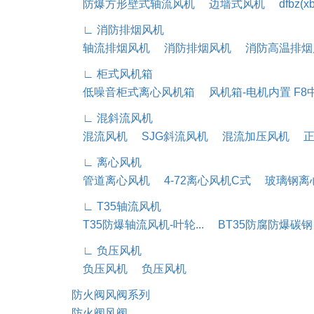
防爆方形壁式轴流风机
边墙式风机
dfbz(x
∟ 消防排烟风机
轴流排烟风机
消防排烟风机
消防高温排烟
∟ 柜式风机箱
低噪音柜式离心风机箱
风机箱-电机内置 F8中.
∟ 混斜流风机
混流风机
SJG斜流风机
混流加压风机
正
∟ 离心风机
管道离心风机
4-72离心风机C式
玻璃钢离
∟ T35轴流风机
T35防爆轴流风机-叶轮...
BT35防腐防爆碳钢 轴
∟ 负压风机
负压风机
负压风机
防火阀风阀系列
防火阀风阀