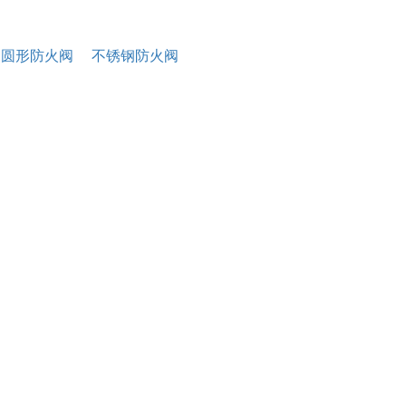
圆形防火阀
不锈钢防火阀