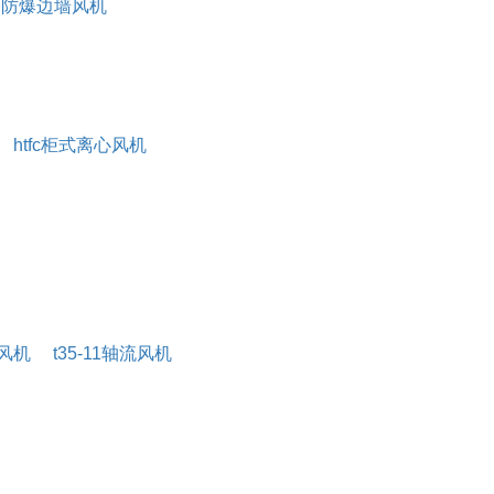
防爆边墙风机
htfc柜式离心风机
风机
t35-11轴流风机