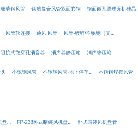
玻璃钢风管
镁质复合风管双面彩钢
钢面微孔漂珠无机硅晶..
风管软连接
通风 风管
风管-镀锌/不锈钢（支...
阻抗式微穿孔消音器
消声器静压箱
消声静压箱
弯头
不锈钢风管
不锈钢风管-地下停车...
不锈钢焊接风管
...
FP-238卧式暗装风机盘...
卧式暗装风机盘管