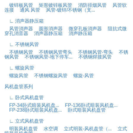
镀锌板风管
矩形镀锌板风管
消防排烟风管
风管软
连接
通风 风管
风管-镀锌/不锈钢（支...
∟ 消声器静压箱
风管消声器
圆形消声器
微穿孔板消声器
阻抗式微
穿孔消音器
消声器静压箱
消声静压箱
∟ 不锈钢风管
不锈钢风管
不锈钢风管弯头
不锈钢风管-弯头
不锈
钢风管
不锈钢风管-地下停车...
不锈钢焊接风管
∟ 螺旋风管
螺旋风管
不锈钢螺旋风管
螺旋-风管
风机盘管系列
∟ 卧式风机盘管
FP-34卧式暗装风机盘...
FP-136卧式暗装风机盘...
FP-238卧式暗装风机盘...
卧式暗装风机盘管
∟ 立式风机盘管
明装风机盘管
水空调
立式明装-风机盘管（...
立式