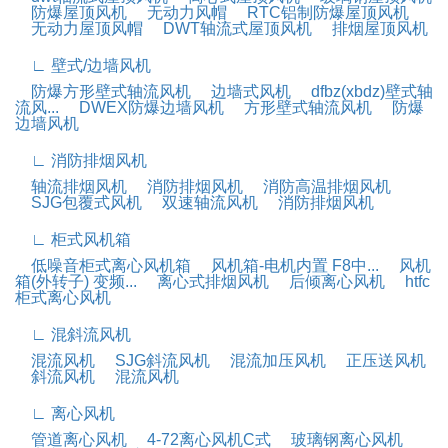
防爆屋顶风机
无动力风帽
RTC铝制防爆屋顶风机
无动力屋顶风帽
DWT轴流式屋顶风机
排烟屋顶风机
∟ 壁式/边墙风机
防爆方形壁式轴流风机
边墙式风机
dfbz(xbdz)壁式轴
流风...
DWEX防爆边墙风机
方形壁式轴流风机
防爆
边墙风机
∟ 消防排烟风机
轴流排烟风机
消防排烟风机
消防高温排烟风机
SJG包覆式风机
双速轴流风机
消防排烟风机
∟ 柜式风机箱
低噪音柜式离心风机箱
风机箱-电机内置 F8中...
风机
箱(外转子) 变频...
离心式排烟风机
后倾离心风机
htfc
柜式离心风机
∟ 混斜流风机
混流风机
SJG斜流风机
混流加压风机
正压送风机
斜流风机
混流风机
∟ 离心风机
管道离心风机
4-72离心风机C式
玻璃钢离心风机