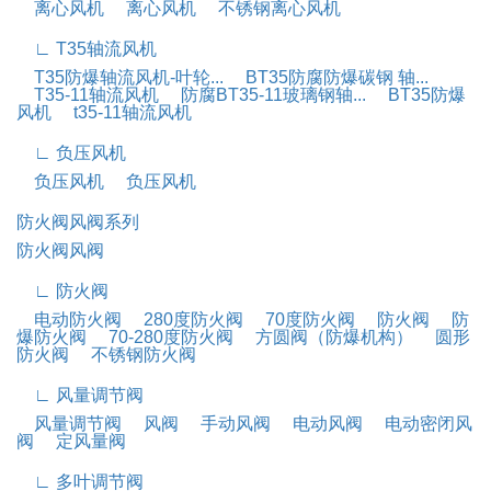
离心风机
离心风机
不锈钢离心风机
∟ T35轴流风机
T35防爆轴流风机-叶轮...
BT35防腐防爆碳钢 轴...
T35-11轴流风机
防腐BT35-11玻璃钢轴...
BT35防爆
风机
t35-11轴流风机
∟ 负压风机
负压风机
负压风机
防火阀风阀系列
防火阀风阀
∟ 防火阀
电动防火阀
280度防火阀
70度防火阀
防火阀
防
爆防火阀
70-280度防火阀
方圆阀（防爆机构）
圆形
防火阀
不锈钢防火阀
∟ 风量调节阀
风量调节阀
风阀
手动风阀
电动风阀
电动密闭风
阀
定风量阀
∟ 多叶调节阀