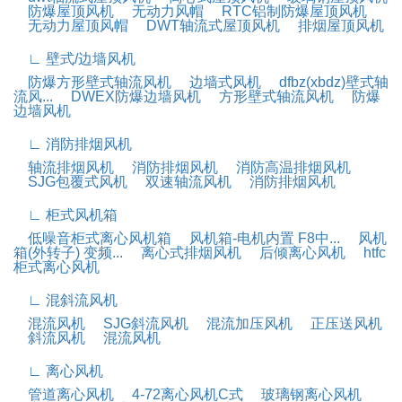
防爆屋顶风机
无动力风帽
RTC铝制防爆屋顶风机
无动力屋顶风帽
DWT轴流式屋顶风机
排烟屋顶风机
∟ 壁式/边墙风机
防爆方形壁式轴流风机
边墙式风机
dfbz(xbdz)壁式轴
流风...
DWEX防爆边墙风机
方形壁式轴流风机
防爆
边墙风机
∟ 消防排烟风机
轴流排烟风机
消防排烟风机
消防高温排烟风机
SJG包覆式风机
双速轴流风机
消防排烟风机
∟ 柜式风机箱
低噪音柜式离心风机箱
风机箱-电机内置 F8中...
风机
箱(外转子) 变频...
离心式排烟风机
后倾离心风机
htfc
柜式离心风机
∟ 混斜流风机
混流风机
SJG斜流风机
混流加压风机
正压送风机
斜流风机
混流风机
∟ 离心风机
管道离心风机
4-72离心风机C式
玻璃钢离心风机