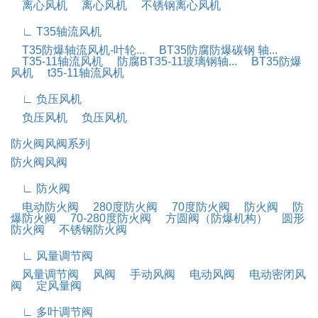
离心风机
离心风机
不锈钢离心风机
∟ T35轴流风机
T35防爆轴流风机-叶轮...
BT35防腐防爆碳钢 轴...
T35-11轴流风机
防腐BT35-11玻璃钢轴...
BT35防爆
风机
t35-11轴流风机
∟ 负压风机
负压风机
负压风机
防火阀风阀系列
防火阀风阀
∟ 防火阀
电动防火阀
280度防火阀
70度防火阀
防火阀
防
爆防火阀
70-280度防火阀
方圆阀（防爆机构）
圆形
防火阀
不锈钢防火阀
∟ 风量调节阀
风量调节阀
风阀
手动风阀
电动风阀
电动密闭风
阀
定风量阀
∟ 多叶调节阀