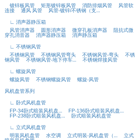
镀锌板风管
矩形镀锌板风管
消防排烟风管
风管软
连接
通风 风管
风管-镀锌/不锈钢（支...
∟ 消声器静压箱
风管消声器
圆形消声器
微穿孔板消声器
阻抗式微
穿孔消音器
消声器静压箱
消声静压箱
∟ 不锈钢风管
不锈钢风管
不锈钢风管弯头
不锈钢风管-弯头
不锈
钢风管
不锈钢风管-地下停车...
不锈钢焊接风管
∟ 螺旋风管
螺旋风管
不锈钢螺旋风管
螺旋-风管
风机盘管系列
∟ 卧式风机盘管
FP-34卧式暗装风机盘...
FP-136卧式暗装风机盘...
FP-238卧式暗装风机盘...
卧式暗装风机盘管
∟ 立式风机盘管
明装风机盘管
水空调
立式明装-风机盘管（...
立式