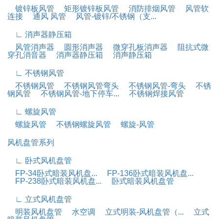
镀锌板风管
矩形镀锌板风管
消防排烟风管
风管软
连接
通风 风管
风管-镀锌/不锈钢（支...
∟ 消声器静压箱
风管消声器
圆形消声器
微穿孔板消声器
阻抗式微
穿孔消音器
消声器静压箱
消声静压箱
∟ 不锈钢风管
不锈钢风管
不锈钢风管弯头
不锈钢风管-弯头
不锈
钢风管
不锈钢风管-地下停车...
不锈钢焊接风管
∟ 螺旋风管
螺旋风管
不锈钢螺旋风管
螺旋-风管
风机盘管系列
∟ 卧式风机盘管
FP-34卧式暗装风机盘...
FP-136卧式暗装风机盘...
FP-238卧式暗装风机盘...
卧式暗装风机盘管
∟ 立式风机盘管
明装风机盘管
水空调
立式明装-风机盘管（...
立式