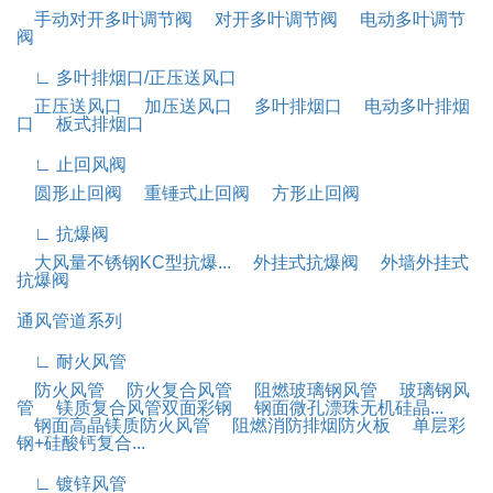
手动对开多叶调节阀
对开多叶调节阀
电动多叶调节
阀
∟ 多叶排烟口/正压送风口
正压送风口
加压送风口
多叶排烟口
电动多叶排烟
口
板式排烟口
∟ 止回风阀
圆形止回阀
重锤式止回阀
方形止回阀
∟ 抗爆阀
大风量不锈钢KC型抗爆...
外挂式抗爆阀
外墙外挂式
抗爆阀
通风管道系列
∟ 耐火风管
防火风管
防火复合风管
阻燃玻璃钢风管
玻璃钢风
管
镁质复合风管双面彩钢
钢面微孔漂珠无机硅晶...
钢面高晶镁质防火风管
阻燃消防排烟防火板
单层彩
钢+硅酸钙复合...
∟ 镀锌风管