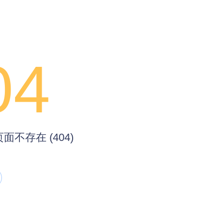
04
不存在 (404)