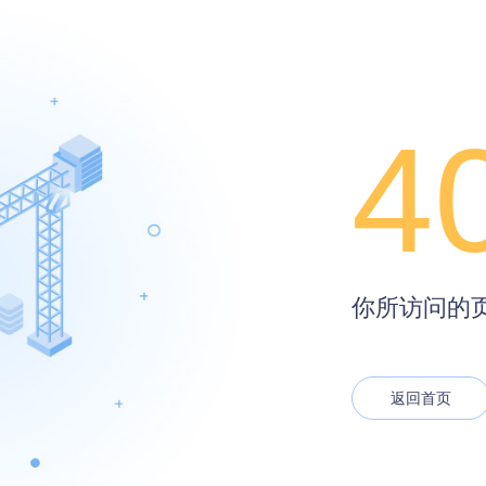
4
你所访问的页面
返回首页