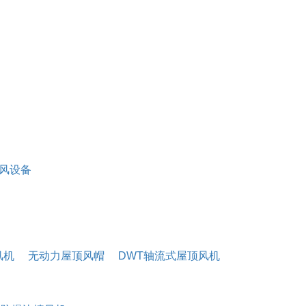
风设备
风机
无动力屋顶风帽
DWT轴流式屋顶风机