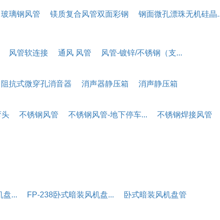
玻璃钢风管
镁质复合风管双面彩钢
钢面微孔漂珠无机硅晶..
风管软连接
通风 风管
风管-镀锌/不锈钢（支...
阻抗式微穿孔消音器
消声器静压箱
消声静压箱
弯头
不锈钢风管
不锈钢风管-地下停车...
不锈钢焊接风管
...
FP-238卧式暗装风机盘...
卧式暗装风机盘管