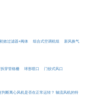
效过滤器+阀体
组合式空调机组
新风换气
拆穿管格栅
球形喷口
门铰式风口
何判断离心风机是否在正常运转？
轴流风机的特