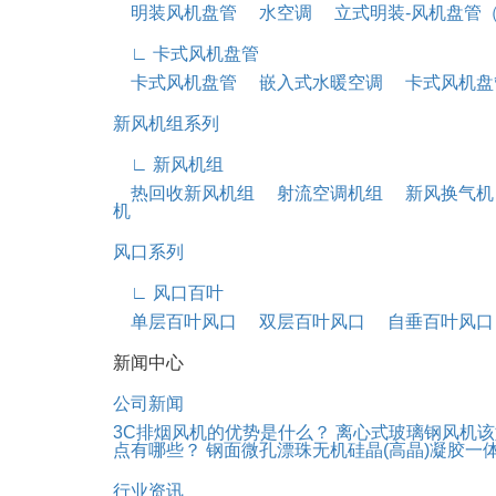
明装风机盘管
水空调
立式明装-风机盘管（.
∟ 卡式风机盘管
卡式风机盘管
嵌入式水暖空调
卡式风机盘
新风机组系列
∟ 新风机组
热回收新风机组
射流空调机组
新风换气机
机
风口系列
∟ 风口百叶
单层百叶风口
双层百叶风口
自垂百叶风口
新闻中心
公司新闻
3C排烟风机的优势是什么？
离心式玻璃钢风机该
点有哪些？
钢面微孔漂珠无机硅晶(高晶)凝胶一体化
行业资讯