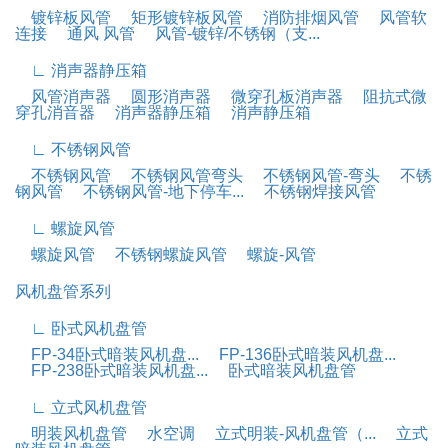
镀锌板风管
矩形镀锌板风管
消防排烟风管
风管软
连接
通风 风管
风管-镀锌/不锈钢（支...
∟ 消声器静压箱
风管消声器
圆形消声器
微穿孔板消声器
阻抗式微
穿孔消音器
消声器静压箱
消声静压箱
∟ 不锈钢风管
不锈钢风管
不锈钢风管弯头
不锈钢风管-弯头
不锈
钢风管
不锈钢风管-地下停车...
不锈钢焊接风管
∟ 螺旋风管
螺旋风管
不锈钢螺旋风管
螺旋-风管
风机盘管系列
∟ 卧式风机盘管
FP-34卧式暗装风机盘...
FP-136卧式暗装风机盘...
FP-238卧式暗装风机盘...
卧式暗装风机盘管
∟ 立式风机盘管
明装风机盘管
水空调
立式明装-风机盘管（...
立式