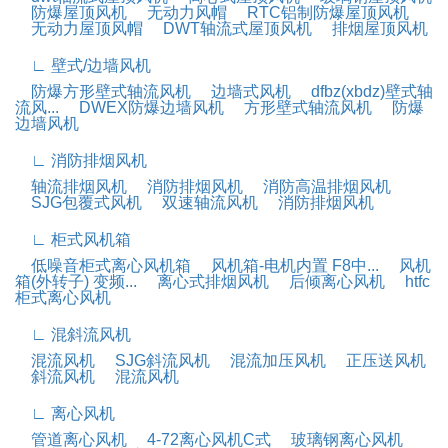
防爆屋顶风机
无动力风帽
RTC铝制防爆屋顶风机
无动力屋顶风帽
DWT轴流式屋顶风机
排烟屋顶风机
∟ 壁式/边墙风机
防爆方形壁式轴流风机
边墙式风机
dfbz(xbdz)壁式轴
流风...
DWEX防爆边墙风机
方形壁式轴流风机
防爆
边墙风机
∟ 消防排烟风机
轴流排烟风机
消防排烟风机
消防高温排烟风机
SJG包覆式风机
双速轴流风机
消防排烟风机
∟ 柜式风机箱
低噪音柜式离心风机箱
风机箱-电机内置 F8中...
风机
箱(外转子) 变频...
离心式排烟风机
后倾离心风机
htfc
柜式离心风机
∟ 混斜流风机
混流风机
SJG斜流风机
混流加压风机
正压送风机
斜流风机
混流风机
∟ 离心风机
管道离心风机
4-72离心风机C式
玻璃钢离心风机