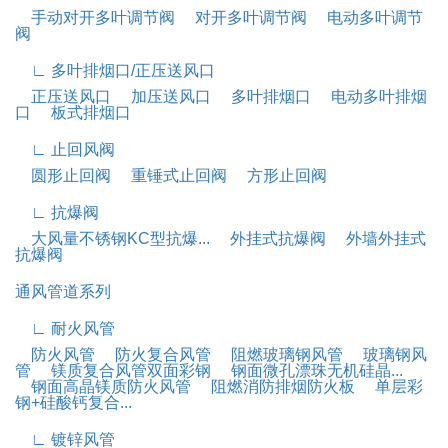
手动对开多叶调节阀
对开多叶调节阀
电动多叶调节
阀
∟ 多叶排烟口/正压送风口
正压送风口
加压送风口
多叶排烟口
电动多叶排烟
口
板式排烟口
∟ 止回风阀
圆形止回阀
重锤式止回阀
方形止回阀
∟ 抗爆阀
大风量不锈钢KC型抗爆...
外挂式抗爆阀
外墙外挂式
抗爆阀
通风管道系列
∟ 耐火风管
防火风管
防火复合风管
阻燃玻璃钢风管
玻璃钢风
管
镁质复合风管双面彩钢
钢面微孔漂珠无机硅晶...
钢面高晶镁质防火风管
阻燃消防排烟防火板
单层彩
钢+硅酸钙复合...
∟ 镀锌风管