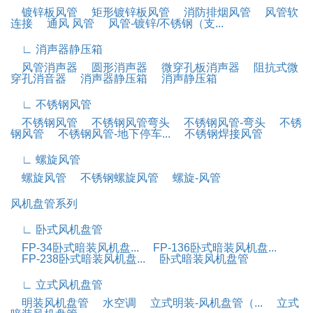
镀锌板风管
矩形镀锌板风管
消防排烟风管
风管软
连接
通风 风管
风管-镀锌/不锈钢（支...
∟ 消声器静压箱
风管消声器
圆形消声器
微穿孔板消声器
阻抗式微
穿孔消音器
消声器静压箱
消声静压箱
∟ 不锈钢风管
不锈钢风管
不锈钢风管弯头
不锈钢风管-弯头
不锈
钢风管
不锈钢风管-地下停车...
不锈钢焊接风管
∟ 螺旋风管
螺旋风管
不锈钢螺旋风管
螺旋-风管
风机盘管系列
∟ 卧式风机盘管
FP-34卧式暗装风机盘...
FP-136卧式暗装风机盘...
FP-238卧式暗装风机盘...
卧式暗装风机盘管
∟ 立式风机盘管
明装风机盘管
水空调
立式明装-风机盘管（...
立式