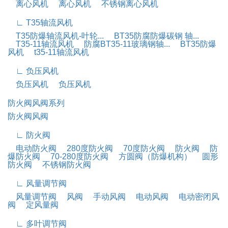
离心风机
离心风机
不锈钢离心风机
∟ T35轴流风机
T35防爆轴流风机-叶轮...
BT35防腐防爆碳钢 轴...
T35-11轴流风机
防腐BT35-11玻璃钢轴...
BT35防爆
风机
t35-11轴流风机
∟ 负压风机
负压风机
负压风机
防火阀风阀系列
防火阀风阀
∟ 防火阀
电动防火阀
280度防火阀
70度防火阀
防火阀
防
爆防火阀
70-280度防火阀
方圆阀（防爆机构）
圆形
防火阀
不锈钢防火阀
∟ 风量调节阀
风量调节阀
风阀
手动风阀
电动风阀
电动密闭风
阀
定风量阀
∟ 多叶调节阀