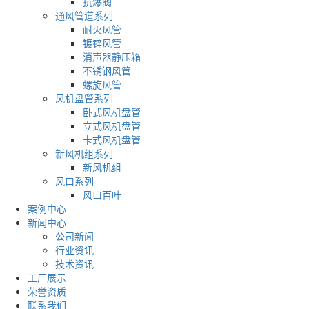
抗爆阀
通风管道系列
耐火风管
镀锌风管
消声器静压箱
不锈钢风管
螺旋风管
风机盘管系列
卧式风机盘管
立式风机盘管
卡式风机盘管
新风机组系列
新风机组
风口系列
风口百叶
案例中心
新闻中心
公司新闻
行业资讯
技术资讯
工厂展示
荣誉资质
联系我们