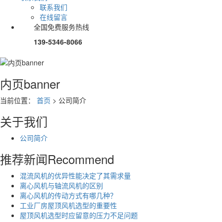
联系我们
在线留言
全国免费服务热线
139-5346-8066
内页banner
当前位置：
首页
> 公司简介
关于我们
公司简介
推荐新闻
Recommend
混流风机的优异性能决定了其需求量
离心风机与轴流风机的区别
离心风机的传动方式有哪几种？
工业厂房屋顶风机选型的重要性
屋顶风机选型时应留意的压力不足问题