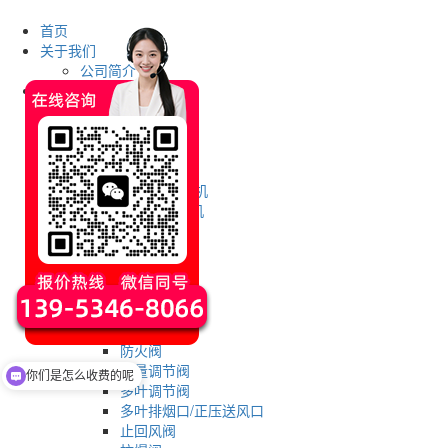
首页
关于我们
公司简介
产品中心
风机系列
轴流风机
防爆风机
屋顶风机
壁式/边墙风机
消防排烟风机
柜式风机箱
混斜流风机
离心风机
T35轴流风机
负压风机
防火阀风阀系列
防火阀
风量调节阀
你们是怎么收费的呢
多叶调节阀
多叶排烟口/正压送风口
止回风阀